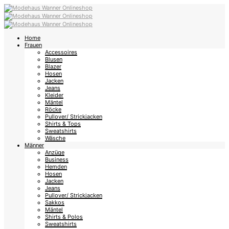
Home
Frauen
Accessoires
Blusen
Blazer
Hosen
Jacken
Jeans
Kleider
Mäntel
Röcke
Pullover/ Strickjacken
Shirts & Tops
Sweatshirts
Wäsche
Männer
Anzüge
Business
Hemden
Hosen
Jacken
Jeans
Pullover/ Strickjacken
Sakkos
Mäntel
Shirts & Polos
Sweatshirts