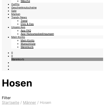
Wäsche
Outfits
Geschenkgutscheine
Sale
Marken
Trendy News
Trend
Dies & Das
Unsere App
App FAQ
App-Nutzungsbedingungen
Mein Konto
Mein Konto
Wunschliste
Warenkorb
0
0
Warenkorb
Hosen
Filter
Startseite
/
Männer
/
Hosen