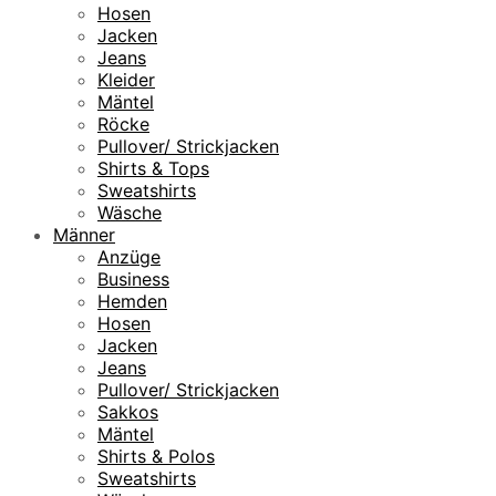
Hosen
Jacken
Jeans
Kleider
Mäntel
Röcke
Pullover/ Strickjacken
Shirts & Tops
Sweatshirts
Wäsche
Männer
Anzüge
Business
Hemden
Hosen
Jacken
Jeans
Pullover/ Strickjacken
Sakkos
Mäntel
Shirts & Polos
Sweatshirts