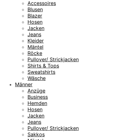
Accessoires
Blusen
Blazer
Hosen
Jacken
Jeans
Kleider
Mäntel
Röcke
Pullover/ Strickjacken
Shirts & Tops
Sweatshirts
Wäsche
Männer
Anzüge
Business
Hemden
Hosen
Jacken
Jeans
Pullover/ Strickjacken
Sakkos