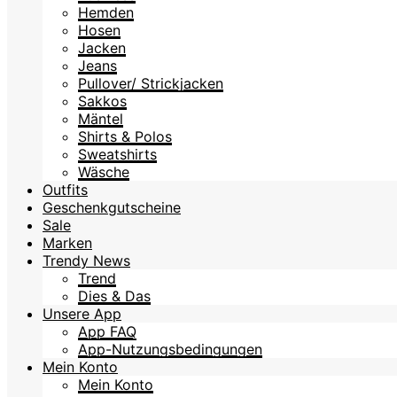
Hemden
Hosen
Jacken
Jeans
Pullover/ Strickjacken
Sakkos
Mäntel
Shirts & Polos
Sweatshirts
Wäsche
Outfits
Geschenkgutscheine
Sale
Marken
Trendy News
Trend
Dies & Das
Unsere App
App FAQ
App-Nutzungsbedingungen
Mein Konto
Mein Konto