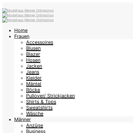
Home
Frauen
Accessoires
Blusen
Blazer
Hosen
Jacken
Jeans
Kleider
Mäntel
Röcke
Pullover/ Strickjacken
Shirts & Tops
Sweatshirts
Wäsche
Männer
Anzüge
Business