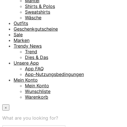
Mäntel
Shirts & Polos
Sweatshirts
Wäsche
Outfits
Geschenkgutscheine
Sale
Marken
Trendy News
Trend
Dies & Das
Unsere App
App FAQ
App-Nutzungsbedingungen
Mein Konto
Mein Konto
Wunschliste
Warenkorb
×
What are you looking for?