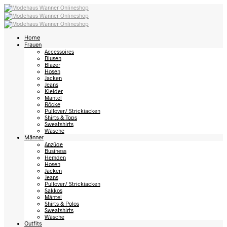
Home
Frauen
Accessoires
Blusen
Blazer
Hosen
Jacken
Jeans
Kleider
Mäntel
Röcke
Pullover/ Strickjacken
Shirts & Tops
Sweatshirts
Wäsche
Männer
Anzüge
Business
Hemden
Hosen
Jacken
Jeans
Pullover/ Strickjacken
Sakkos
Mäntel
Shirts & Polos
Sweatshirts
Wäsche
Outfits