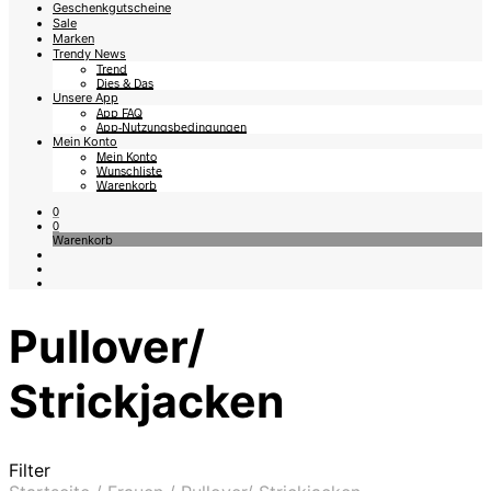
Geschenkgutscheine
Sale
Marken
Trendy News
Trend
Dies & Das
Unsere App
App FAQ
App-Nutzungsbedingungen
Mein Konto
Mein Konto
Wunschliste
Warenkorb
0
0
Warenkorb
Pullover/
Strickjacken
Filter