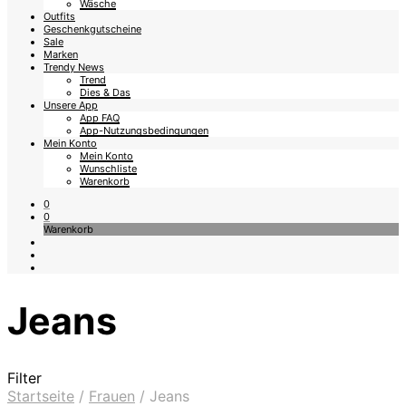
Wäsche
Outfits
Geschenkgutscheine
Sale
Marken
Trendy News
Trend
Dies & Das
Unsere App
App FAQ
App-Nutzungsbedingungen
Mein Konto
Mein Konto
Wunschliste
Warenkorb
0
0
Warenkorb
Jeans
Filter
Startseite
/
Frauen
/
Jeans