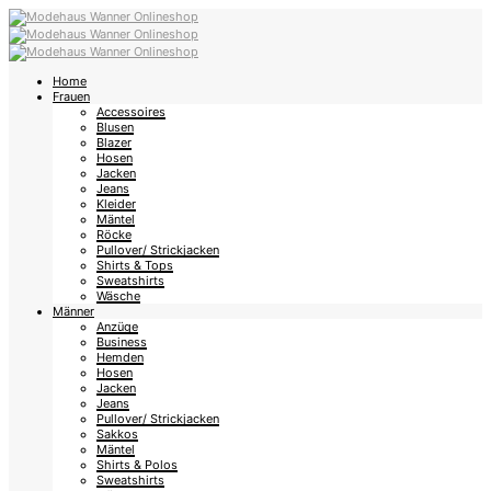
Home
Frauen
Accessoires
Blusen
Blazer
Hosen
Jacken
Jeans
Kleider
Mäntel
Röcke
Pullover/ Strickjacken
Shirts & Tops
Sweatshirts
Wäsche
Männer
Anzüge
Business
Hemden
Hosen
Jacken
Jeans
Pullover/ Strickjacken
Sakkos
Mäntel
Shirts & Polos
Sweatshirts