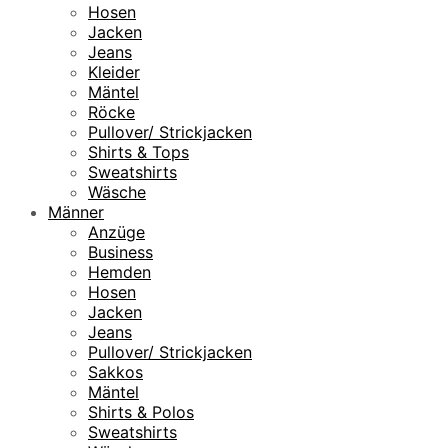
Hosen
Jacken
Jeans
Kleider
Mäntel
Röcke
Pullover/ Strickjacken
Shirts & Tops
Sweatshirts
Wäsche
Männer
Anzüge
Business
Hemden
Hosen
Jacken
Jeans
Pullover/ Strickjacken
Sakkos
Mäntel
Shirts & Polos
Sweatshirts