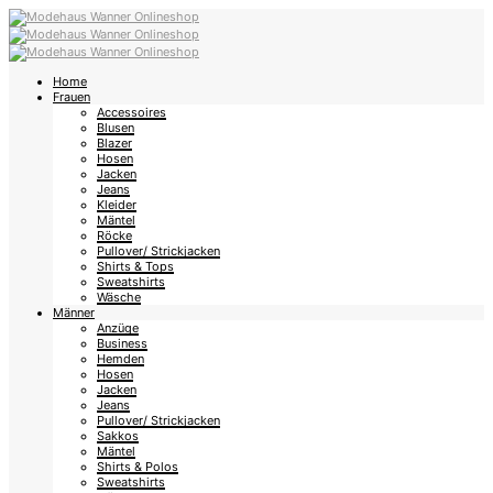
Home
Frauen
Accessoires
Blusen
Blazer
Hosen
Jacken
Jeans
Kleider
Mäntel
Röcke
Pullover/ Strickjacken
Shirts & Tops
Sweatshirts
Wäsche
Männer
Anzüge
Business
Hemden
Hosen
Jacken
Jeans
Pullover/ Strickjacken
Sakkos
Mäntel
Shirts & Polos
Sweatshirts