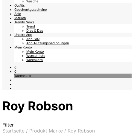
Wäsche
Outfits
Geschenkgutscheine
Sale
Marken
Trendy News
Trend
Dies & Das
Unsere App
App FAQ
App-Nutzungsbedingungen
Mein Konto
Mein Konto
Wunschliste
Warenkorb
0
0
Warenkorb
Roy Robson
Filter
Startseite
/
Produkt Marke
/
Roy Robson