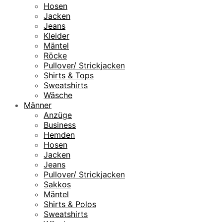
Hosen
Jacken
Jeans
Kleider
Mäntel
Röcke
Pullover/ Strickjacken
Shirts & Tops
Sweatshirts
Wäsche
Männer
Anzüge
Business
Hemden
Hosen
Jacken
Jeans
Pullover/ Strickjacken
Sakkos
Mäntel
Shirts & Polos
Sweatshirts