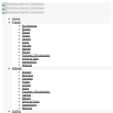
Home
Frauen
Accessoires
Blusen
Blazer
Hosen
Jacken
Jeans
Kleider
Mäntel
Röcke
Pullover/ Strickjacken
Shirts & Tops
Sweatshirts
Wäsche
Männer
Anzüge
Business
Hemden
Hosen
Jacken
Jeans
Pullover/ Strickjacken
Sakkos
Mäntel
Shirts & Polos
Sweatshirts
Wäsche
Outfits