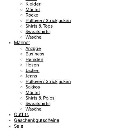
Kleider
Mäntel
Röcke
Pullover/ Strickjacken
Shirts & Tops
Sweatshirts
Wäsche
Männer
Anzüge
Business
Hemden
Hosen
Jacken
Jeans
Pullover/ Strickjacken
Sakkos
Mäntel
Shirts & Polos
Sweatshirts
Wäsche
Outfits
Geschenkgutscheine
Sale