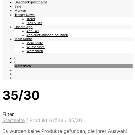
Geschenkgutscheine
Sale
Marken
Trendy News
Trend
Dies & Das
Unsere App
App FAQ
App-Nutzungsbedingungen
Mein Konto
Mein Konto
Wunschliste
Warenkorb
0
0
Warenkorb
35/30
Filter
Startseite
/
Produkt Größe
/
35/30
Es wurden keine Produkte gefunden, die Ihrer Auswahl